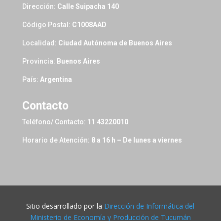
Dirección:
Calle Suipacha 140
Código Postal:
C1008AAD
Localidad:
Ciudad Autónoma de Buenos Aires
Provincia:
Buenos Aires
País:
Argentina
Contacto
Teléfono/ Contacto:
11 43220010
Horario de Atención:
8 a 16 h – De lunes a viernes
Sitio desarrollado por la
Dirección de Informática del
Ministerio de Economía y Producción de Tucumán