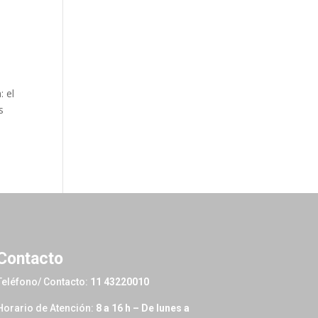
 el
s
Contacto
Teléfono/ Contacto:
11 43220010
Horario de Atención:
8 a 16 h – De lunes a