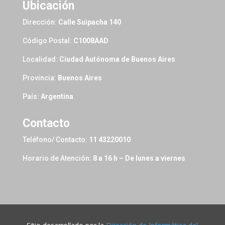
Ubicación
Dirección:
Calle Suipacha 140
Código Postal:
C1008AAD
Localidad:
Ciudad Autónoma de Buenos Aires
Provincia:
Buenos Aires
País:
Argentina
Contacto
Teléfono/ Contacto:
11 43220010
Horario de Atención:
8 a 16 h – De lunes a viernes