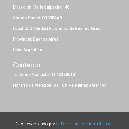
Dirección:
Calle Suipacha 140
Código Postal:
C1008AAD
Localidad:
Ciudad Autónoma de Buenos Aires
Provincia:
Buenos Aires
País:
Argentina
Contacto
Teléfono/ Contacto:
11 43220010
Horario de Atención:
8 a 16 h – De lunes a viernes
Sitio desarrollado por la
Dirección de Informática del