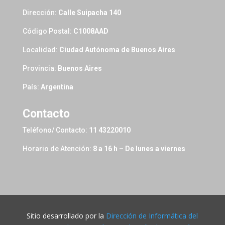
Dirección:
Calle Suipacha 140
Código Postal:
C1008AAD
Localidad:
Ciudad Autónoma de Buenos Aires
Provincia:
Buenos Aires
País:
Argentina
Contacto
Teléfono/ Contacto:
11 43220010
Horario de Atención:
8 a 16 h – De lunes a viernes
Sitio desarrollado por la
Dirección de Informática del