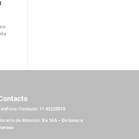
n
ico
enta
Contacto
Teléfono/ Contacto:
11 43220010
Horario de Atención:
8 a 16 h – De lunes a
viernes