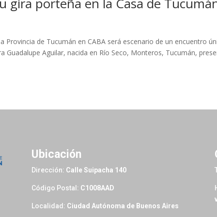
su gira porteña en la Casa de Tucumá
e la Provincia de Tucumán en CABA será escenario de un encuentro ún
ora Guadalupe Aguilar, nacida en Río Seco, Monteros, Tucumán, pres
Ubicación
Dirección:
Calle Suipacha 140
Código Postal:
C1008AAD
Localidad:
Ciudad Autónoma de Buenos Aires