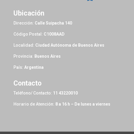
Ubicación
Dirección:
Calle Suipacha 140
Código Postal:
C1008AAD
Localidad:
Ciudad Autónoma de Buenos Aires
Provincia:
Buenos Aires
País:
Argentina
Contacto
Teléfono/ Contacto:
11 43220010
Horario de Atención:
8 a 16 h – De lunes a viernes