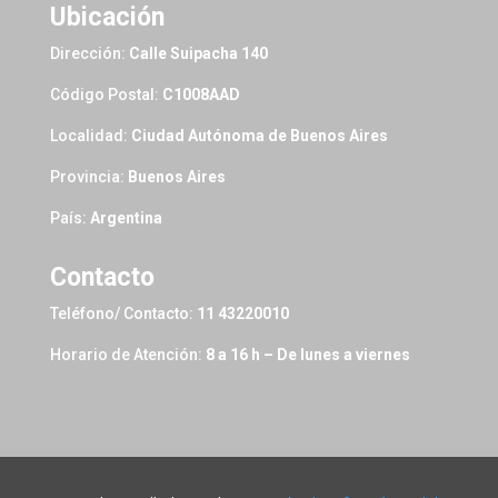
Ubicación
Dirección:
Calle Suipacha 140
Código Postal:
C1008AAD
Localidad:
Ciudad Autónoma de Buenos Aires
Provincia:
Buenos Aires
País:
Argentina
Contacto
Teléfono/ Contacto:
11 43220010
Horario de Atención:
8 a 16 h – De lunes a viernes