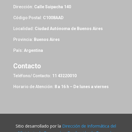
Dirección:
Calle Suipacha 140
Código Postal:
C1008AAD
Localidad:
Ciudad Autónoma de Buenos Aires
Provincia:
Buenos Aires
País:
Argentina
Contacto
Teléfono/ Contacto:
11 43220010
Horario de Atención:
8 a 16 h – De lunes a viernes
Sitio desarrollado por la
Dirección de Informática del