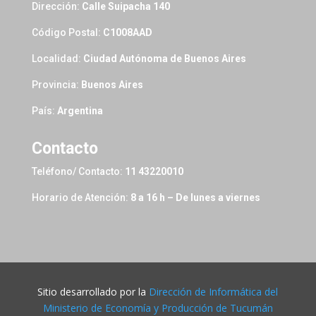
Dirección:
Calle Suipacha 140
Código Postal:
C1008AAD
Localidad:
Ciudad Autónoma de Buenos Aires
Provincia:
Buenos Aires
País:
Argentina
Contacto
Teléfono/ Contacto:
11 43220010
Horario de Atención:
8 a 16 h – De lunes a viernes
Sitio desarrollado por la
Dirección de Informática del
Ministerio de Economía y Producción de Tucumán