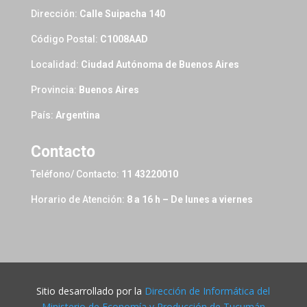
Dirección:
Calle Suipacha 140
Código Postal:
C1008AAD
Localidad:
Ciudad Autónoma de Buenos Aires
Provincia:
Buenos Aires
País:
Argentina
Contacto
Teléfono/ Contacto:
11 43220010
Horario de Atención:
8 a 16 h – De lunes a viernes
Sitio desarrollado por la
Dirección de Informática del
Ministerio de Economía y Producción de Tucumán