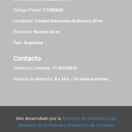
Código Postal:
C1008AAD
Localidad:
Ciudad Autónoma de Buenos Aires
Provincia:
Buenos Aires
País:
Argentina
Contacto
Teléfono/ Contacto:
11 43220010
Horario de Atención:
8 a 16 h – De lunes a viernes
Sitio desarrollado por la
Dirección de Informática del
Ministerio de Economía y Producción de Tucumán