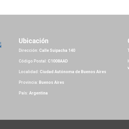
Ubicación
Dirección:
Calle Suipacha 140
Código Postal:
C1008AAD
Localidad:
Ciudad Autónoma de Buenos Aires
Provincia:
Buenos Aires
País:
Argentina