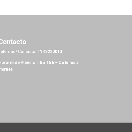
Contacto
Teléfono/ Contacto:
11 43220010
Horario de Atención:
8 a 16 h – De lunes a
viernes