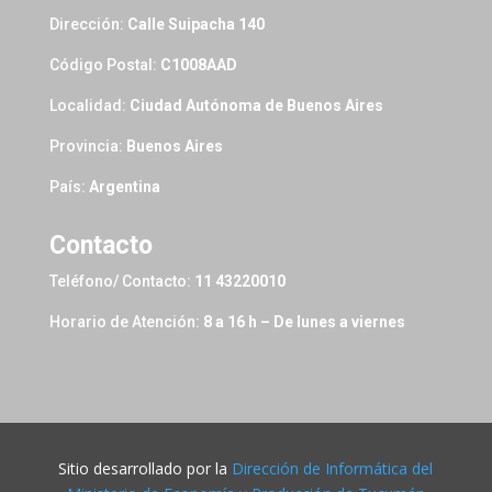
Dirección:
Calle Suipacha 140
Código Postal:
C1008AAD
Localidad:
Ciudad Autónoma de Buenos Aires
Provincia:
Buenos Aires
País:
Argentina
Contacto
Teléfono/ Contacto:
11 43220010
Horario de Atención:
8 a 16 h – De lunes a viernes
Sitio desarrollado por la
Dirección de Informática del