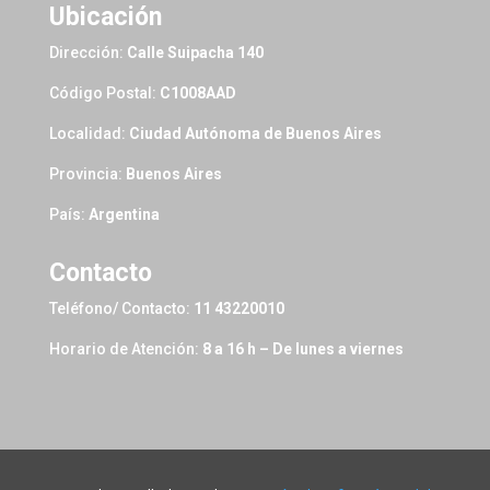
Ubicación
Dirección:
Calle Suipacha 140
Código Postal:
C1008AAD
Localidad:
Ciudad Autónoma de Buenos Aires
Provincia:
Buenos Aires
País:
Argentina
Contacto
Teléfono/ Contacto:
11 43220010
Horario de Atención:
8 a 16 h – De lunes a viernes