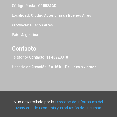
Código Postal:
C1008AAD
Localidad:
Ciudad Autónoma de Buenos Aires
Provincia:
Buenos Aires
País:
Argentina
Contacto
Teléfono/ Contacto:
11 43220010
Horario de Atención:
8 a 16 h – De lunes a viernes
Sitio desarrollado por la
Dirección de Informática del
Ministerio de Economía y Producción de Tucumán