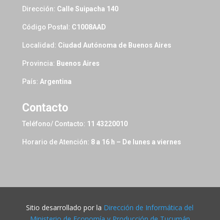
Dirección:
Calle Suipacha 140
Código Postal:
C1008AAD
Localidad:
Ciudad Autónoma de Buenos Aires
Provincia:
Buenos Aires
País:
Argentina
Contacto
Teléfono/ Contacto:
11 43220010
Horario de Atención:
8 a 16 h – De lunes a viernes
Sitio desarrollado por la
Dirección de Informática del
Ministerio de Economía y Producción de Tucumán