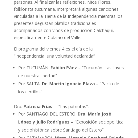
personas. Al finalizar las reflexiones, Mica Flores,
folklorista tucumana, interpretará algunas canciones
vinculadas a la Tierra de la Independencia mientras los
presentes degustan platillos tradicionales
acompañados con vinos de producción Calchaquí,
específicamente Colalao del Valle.
El programa del viernes 4 es el día de la
“Independencia, una voluntad declarada”
Por TUCUMÁN:
Fabián Páez
– “Tucumán. Las llaves
de nuestra libertad”.
Por SALTA:
Dr. Martín Ignacio Plaza
– “Pacto de
los cerrillos”.
Dra.
Patricia Frías
– “Las patriotas”.
Por SANTIAGO DEL ESTERO:
Dra. María José
López y Julio Rodríguez
– “Exposición sociopolítica
y sociohistórica sobre Santiago del Estero”
Por CATAMARCA:
Mgtr. Marcelo Gershani Oviedo