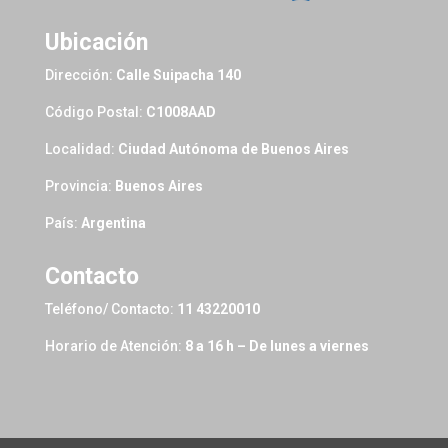
Ubicación
Dirección:
Calle Suipacha 140
Código Postal:
C1008AAD
Localidad:
Ciudad Autónoma de Buenos Aires
Provincia:
Buenos Aires
País:
Argentina
Contacto
Teléfono/ Contacto:
11 43220010
Horario de Atención:
8 a 16 h – De lunes a viernes