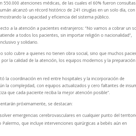
ron 550.000 atenciones médicas, de las cuales el 60% fueron consultas
mán alcanzó un récord histórico de 241 cirugías en un solo día, con
mostrando la capacidad y eficiencia del sistema público.
pecto a la atención a pacientes extranjeros: “No vamos a cobrar un s
iende a todos los pacientes, sin importar religión o nacionalidad”,
clusivo y solidario.
o solo cubre a quienes no tienen obra social, sino que muchos pacie
 por la calidad de la atención, los equipos modernos y la preparación
tó la coordinación en red entre hospitales y la incorporación de
n la complejidad, con equipos actualizados y cero faltantes de insu
iza que cada paciente reciba la mejor atención posible”.
mentarán próximamente, se destacan:
esolver emergencias cerebrovasculares en cualquier punto del territori
o Palermo, que incluye intervenciones quirúrgicas a bebés aún en