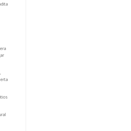
adita
mera
gar
,
uerta
itios
ural