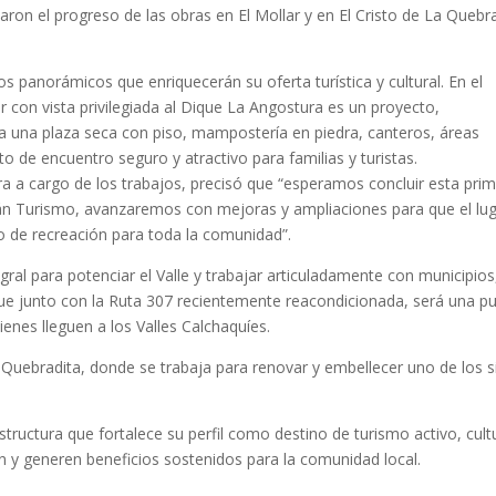
on el progreso de las obras en El Mollar y en El Cristo de La Quebr
 panorámicos que enriquecerán su oferta turística y cultural. En el
 con vista privilegiada al Dique La Angostura es un proyecto,
 una plaza seca con piso, mampostería en piedra, canteros, áreas
o de encuentro seguro y atractivo para familias y turistas.
ra a cargo de los trabajos, precisó que “esperamos concluir esta pri
án Turismo, avanzaremos con mejoras y ampliaciones para que el lu
o de recreación para toda la comunidad”.
gral para potenciar el Valle y trabajar articuladamente con municipios
que junto con la Ruta 307 recientemente reacondicionada, será una p
ienes lleguen a los Valles Calchaquíes.
la Quebradita, donde se trabaja para renovar y embellecer uno de los s
estructura que fortalece su perfil como destino de turismo activo, cult
n y generen beneficios sostenidos para la comunidad local.