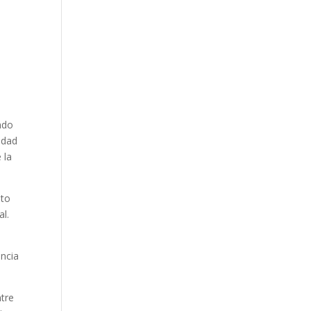
ndo
idad
 la
ato
al.
encia
ntre