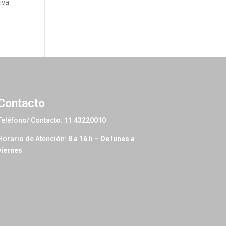
iva
Contacto
Teléfono/ Contacto:
11 43220010
Horario de Atención:
8 a 16 h – De lunes a
viernes