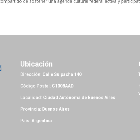
ompartido de sostener una agenda cultural federal activa y participat
Ubicación
Dirección:
Calle Suipacha 140
Código Postal:
C1008AAD
Localidad:
Ciudad Autónoma de Buenos Aires
Provincia:
Buenos Aires
País:
Argentina