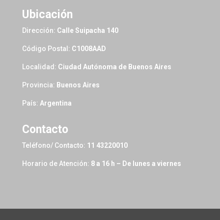
Ubicación
Dirección:
Calle Suipacha 140
Código Postal:
C1008AAD
Localidad:
Ciudad Autónoma de Buenos Aires
Provincia:
Buenos Aires
País:
Argentina
Contacto
Teléfono/ Contacto:
11 43220010
Horario de Atención:
8 a 16 h – De lunes a viernes