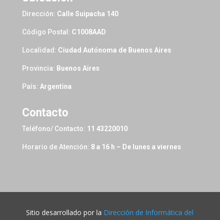
Dirección:
Calle Suipacha 140
Código Postal:
C1008AAD
Localidad:
Ciudad Autónoma de Buenos Aires
Provincia:
Buenos Aires
País:
Argentina
Contacto
Teléfono/ Contacto:
11 43220010
Horario de Atención:
8 a 16 h – De lunes a viernes
Sitio desarrollado por la
Dirección de Informática del