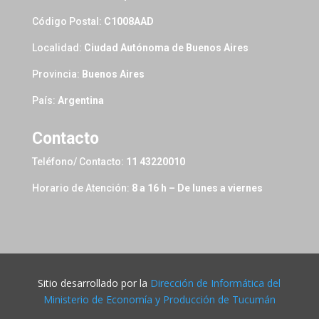
Código Postal:
C1008AAD
Localidad:
Ciudad Autónoma de Buenos Aires
Provincia:
Buenos Aires
País:
Argentina
Contacto
Teléfono/ Contacto:
11 43220010
Horario de Atención:
8 a 16 h – De lunes a viernes
Sitio desarrollado por la
Dirección de Informática del
Ministerio de Economía y Producción de Tucumán